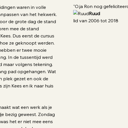
"O.ja Ron nog gefeliciteer
idingen waren in volle
Ruud
aanpassen van het hekwerk.
lid van 2006 tot 2018
voor de grote dag de stand
oren mee de stand
Kees. Dus eerst de cursus
r hoe ze geknoopt werden.
e hebben er twee mooie
g. In de tussentijd werd
and maar volgens tekening.
gang pad opgehangen. Wat
n plek gezet en ook de
s zijn Kees en ik naar huis
aakt wat een werk als je
jdje bezig geweest. Zondag
 was het er niet mee eens