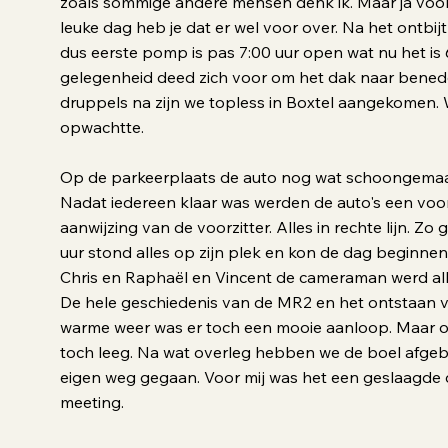
zoals sommige andere mensen denk ik. Maar ja voo
leuke dag heb je dat er wel voor over. Na het ontbijt
dus eerste pomp is pas 7:00 uur open wat nu het is 
gelegenheid deed zich voor om het dak naar bened
druppels na zijn we topless in Boxtel aangekomen. 
opwachtte.
Op de parkeerplaats de auto nog wat schoongemaa
Nadat iedereen klaar was werden de auto's een vo
aanwijzing van de voorzitter. Alles in rechte lijn. 
uur stond alles op zijn plek en kon de dag beginne
Chris en Raphaël en Vincent de cameraman werd all
De hele geschiedenis van de MR2 en het ontstaan 
warme weer was er toch een mooie aanloop. Maar om 
toch leeg. Na wat overleg hebben we de boel afgebr
eigen weg gegaan. Voor mij was het een geslaagde 
meeting.