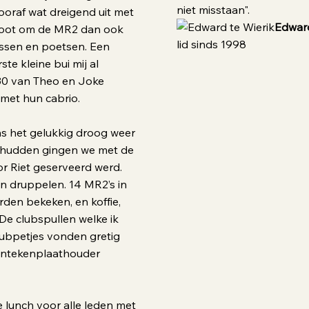
niet misstaan".
ooraf wat dreigend uit met
Edward
sloot om de MR2 dan ook
lid sinds 1998
assen en poetsen. Een
e kleine bui mij al
30 van Theo en Joke
 met hun cabrio.
as het gelukkig droog weer
chudden gingen we met de
or Riet geserveerd werd.
 druppelen. 14 MR2’s in
rden bekeken, en koffie,
 De clubspullen welke ik
ubpetjes vonden gretig
kentekenplaathouder
 lunch voor alle leden met