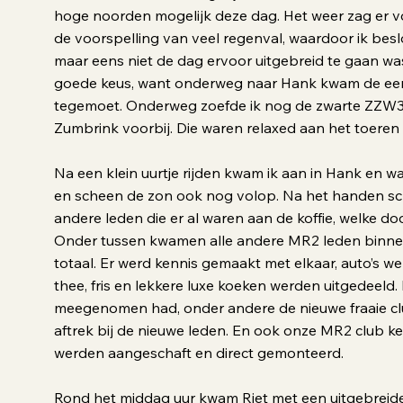
hoge noorden mogelijk deze dag. Het weer zag er v
de voorspelling van veel regenval, waardoor ik be
maar eens niet de dag ervoor uitgebreid te gaan w
goede keus, want onderweg naar Hank kwam de eerst
tegemoet. Onderweg zoefde ik nog de zwarte ZZW
Zumbrink voorbij. Die waren relaxed aan het toeren
Na een klein uurtje rijden kwam ik aan in Hank en w
en scheen de zon ook nog volop. Na het handen s
andere leden die er al waren aan de koffie, welke do
Onder tussen kwamen alle andere MR2 leden binnen
totaal. Er werd kennis gemaakt met elkaar, auto’s we
thee, fris en lekkere luxe koeken werden uitgedeeld.
meegenomen had, onder andere de nieuwe fraaie cl
aftrek bij de nieuwe leden. En ook onze MR2 club 
werden aangeschaft en direct gemonteerd.
Rond het middag uur kwam Riet met een uitgebreide