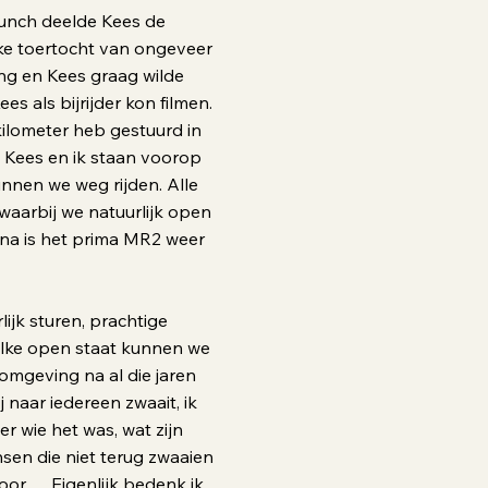
lunch deelde Kees de
ke toertocht van ongeveer
ng en Kees graag wilde
es als bijrijder kon filmen.
kilometer heb gestuurd in
 Kees en ik staan voorop
unnen we weg rijden. Alle
 waarbij we natuurlijk open
 na is het prima MR2 weer
lijk sturen, prachtige
elke open staat kunnen we
omgeving na al die jaren
ij naar iedereen zwaait, ik
er wie het was, wat zijn
sen die niet terug zwaaien
hoor…. Eigenlijk bedenk ik