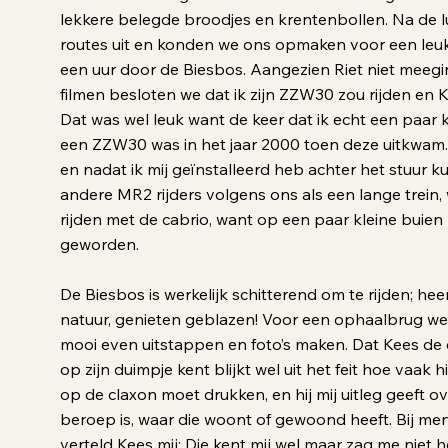
lekkere belegde broodjes en krentenbollen. Na de 
routes uit en konden we ons opmaken voor een leu
een uur door de Biesbos. Aangezien Riet niet meegi
filmen besloten we dat ik zijn ZZW30 zou rijden en Ke
Dat was wel leuk want de keer dat ik echt een paar 
een ZZW30 was in het jaar 2000 toen deze uitkwam.
en nadat ik mij geïnstalleerd heb achter het stuur k
andere MR2 rijders volgens ons als een lange trein,
rijden met de cabrio, want op een paar kleine buien
geworden.
De Biesbos is werkelijk schitterend om te rijden; heer
natuur, genieten geblazen! Voor een ophaalbrug w
mooi even uitstappen en foto’s maken. Dat Kees de 
op zijn duimpje kent blijkt wel uit het feit hoe vaak h
op de claxon moet drukken, en hij mij uitleg geeft ov
beroep is, waar die woont of gewoond heeft. Bij men
verteld Kees mij: Die kent mij wel maar zag me niet 