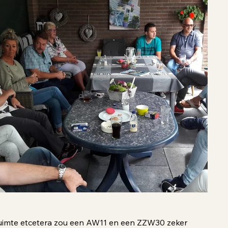
 ruimte etcetera zou een AW11 en een ZZW30 zeker