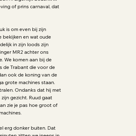
ng of prins carnaval, dat
k is om even bij zijn
te bekijken en wat oude
lijk in zijn loods zijn
linger MR2 achter ons
te. We komen aan bij de
is de Trabant die voor de
 dan ook de koning van de
ga grote machines staan.
stralen. Ondanks dat hij met
an zijn gezicht. Ruud gaat
n zie je pas hoe groot of
 machines.
l erg donker buiten. Dat
minuten zitten we ineens in