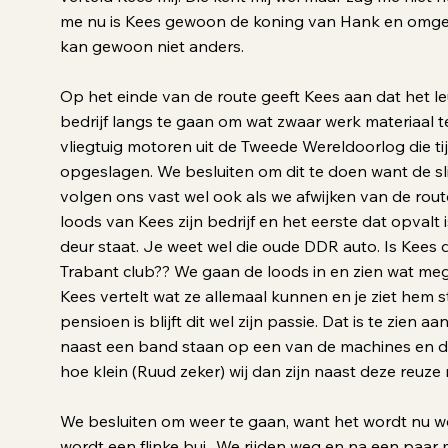
me nu is Kees gewoon de koning van Hank en omgevi
kan gewoon niet anders.
Op het einde van de route geeft Kees aan dat het leu
bedrijf langs te gaan om wat zwaar werk materiaal 
vliegtuig motoren uit de Tweede Wereldoorlog die tijde
opgeslagen. We besluiten om dit te doen want de s
volgen ons vast wel ook als we afwijken van de rou
loods van Kees zijn bedrijf en het eerste dat opvalt 
deur staat. Je weet wel die oude DDR auto. Is Kees
Trabant club?? We gaan de loods in en zien wat me
Kees vertelt wat ze allemaal kunnen en je ziet hem 
pensioen is blijft dit wel zijn passie. Dat is te zien a
naast een band staan op een van de machines en da
hoe klein (Ruud zeker) wij dan zijn naast deze reuze
We besluiten om weer te gaan, want het wordt nu we
wordt een flinke bui.. We rijden weg en na een paar 