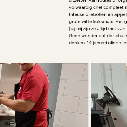
uitzetten van routes of org
volwaardig chef compleet m
friteuse oliebollen en appe
grote witte koksmuts. Het g
(bij mij zijn ze altijd met 
Geen wonder dat de schalen
denken, 14 januari olieboll