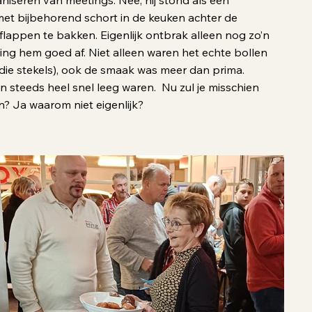
aniseren van meetings. Nee, hij stond als een
et bijbehorend schort in de keuken achter de
lflappen te bakken. Eigenlijk ontbrak alleen nog zo’n
ing hem goed af. Niet alleen waren het echte bollen
van die stekels), ook de smaak was meer dan prima.
 steeds heel snel leeg waren. Nu zul je misschien
en? Ja waarom niet eigenlijk?