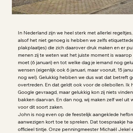
In Nederland zijn we heel sterk met allerlei regeltje
alsof het niet genoeg is hebben we zelfs etiquetted
plakplaatjes) die zich daarover druk maken en er pu
menen zij te weten wat het juiste moment is waarop
moet (6 januari) en tot welke dag je iemand nog gel
wensen (eigenlijk ook 6 januari, maar vooruit, 15 ja
nog wel). Gelukkig hebben we dus wat dat betreft 
overtreden. En dat geldt ook voor de oliebollen. Ik 
Google gevraagd, maar gelukkig kon zij niets vinden
bakken daarvan. En dan nog, wij maken zelf wel uit 
voor dit soort zaken.
John is nog even op de feestelijk aangeklede hef
aanwezigen kort toe te spreken. Dat toespraakje ha
officieel tintje. Onze penningmeester Michaël Jekel