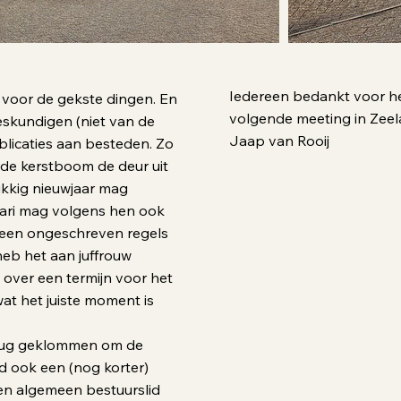
Iedereen bedankt voor he
s, voor de gekste dingen. En
volgende meeting in Zeel
eskundigen (niet van de
Jaap van Rooij
blicaties aan besteden. Zo
 de kerstboom de deur uit
ukkig nieuwjaar mag
nuari mag volgens hen ook
geen ongeschreven regels
heb het aan juffrouw
 over een termijn voor het
wat het juiste moment is
brug geklommen om de
d ook een (nog korter)
 en algemeen bestuurslid